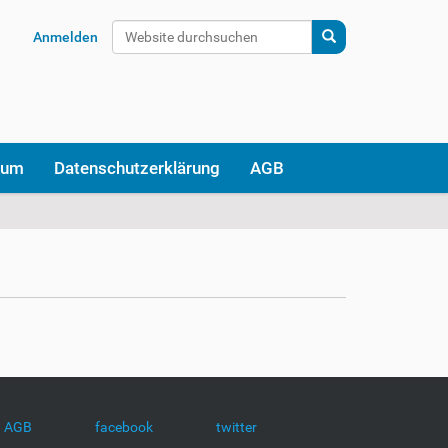
Website durchsuchen
Anmelden
Erweiterte Suche…
sum
Datenschutzerklärung
AGB
AGB
facebook
twitter