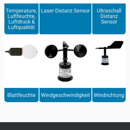
Temperature,
Laser Distanz Sensor
Ultraschall
Luftfeuchte,
Distanz
Luftdruck &
Sensor
Luftqualität
Blattfeuchte
Windgeschwindigkeit
Windrichtung