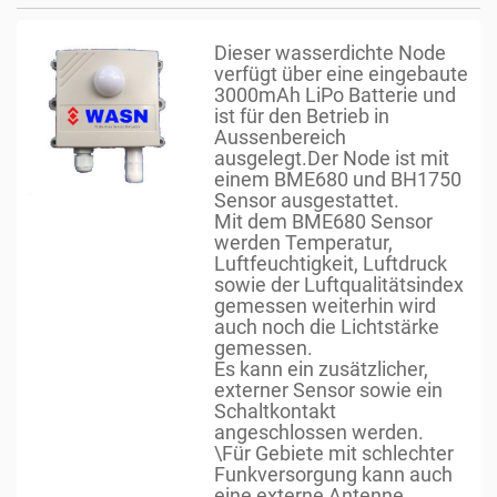
o
n
Dieser wasserdichte Node
verfügt über eine eingebaute
3000mAh LiPo Batterie und
ist für den Betrieb in
Aussenbereich
ausgelegt.Der Node ist mit
einem BME680 und BH1750
Sensor ausgestattet.
Mit dem BME680 Sensor
werden Temperatur,
Luftfeuchtigkeit, Luftdruck
sowie der Luftqualitätsindex
gemessen weiterhin wird
auch noch die Lichtstärke
gemessen.
Es kann ein zusätzlicher,
externer Sensor sowie ein
Schaltkontakt
angeschlossen werden.
\Für Gebiete mit schlechter
Funkversorgung kann auch
eine externe Antenne