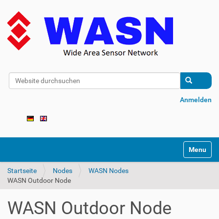
Website durchsuchen
Erweiterte Suche…
Anmelden
N
Toggle na
a
v
Startseite
Nodes
WASN Nodes
i
WASN Outdoor Node
g
a
t
WASN Outdoor Node
i