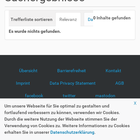
o
n
0
Inhalte gefunden
Trefferliste sortieren
Relevanz
Datum (neueste zuerst)
Es wurde nichts gefunden.
Übersicht
Barrierefreiheit
Kontakt
Imprint
Data Privacy Statement
AGB
facebook
twitter
mastodon
x
Um unsere Webseite für Sie optimal zu gestalten und
fortlaufend verbessern zu können, verwenden wir Cookies.
Durch die weitere Nutzung der Webseite stimmen Sie der
Verwendung von Cookies zu. Weitere Informationen zu Cookies
erhalten Sie in unserer
Datenschutzerklärung
.